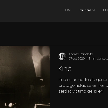
HOME
NARRATIVE
CO
Andrea Gandolfo
27 oct 2020
1 min de lect
Kiné
Kiné es un corto de género,
protagonistas se enfrenta
será la víctima del killer?