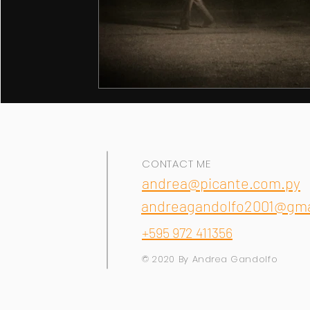
CONTACT ME
andrea@picante.com.py
andreagandolfo2001@gma
+595 972 411356
© 2020 By Andrea Gandolfo