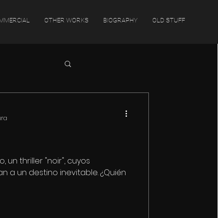
MMERCIAL
OTHER WORKS
BIOGRAPHY
OLD STUFF
ura
 un thriller "noir", cuyos
n a un destino inevitable. ¿Quién