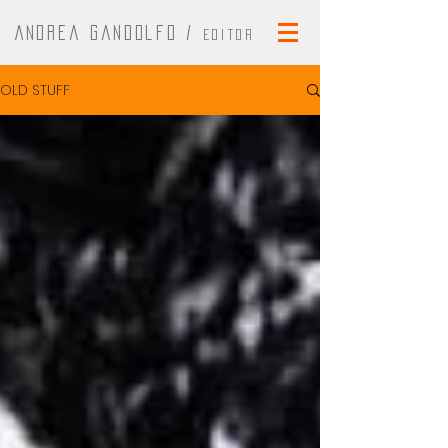
Andrea Gandolfo /
Editor
OLD STUFF