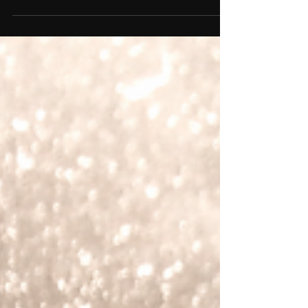
27 oct 2020
1 min de lectura
Kiné
Kiné es un corto de género, un thriller "noir",
cuyos protagonistas se enfrentan a un
destino inevitable. ¿Quién será la víctima del
killer?